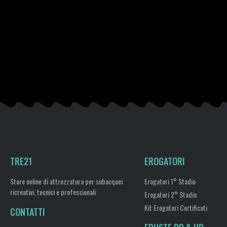
TRE21
EROGATORI
Store online di attrezzatura per subacquei
Erogatori 1° Stadio
ricreativi, tecnici e professionali
Erogatori 2° Stadio
Kit Erogatori Certificati
CONTATTI