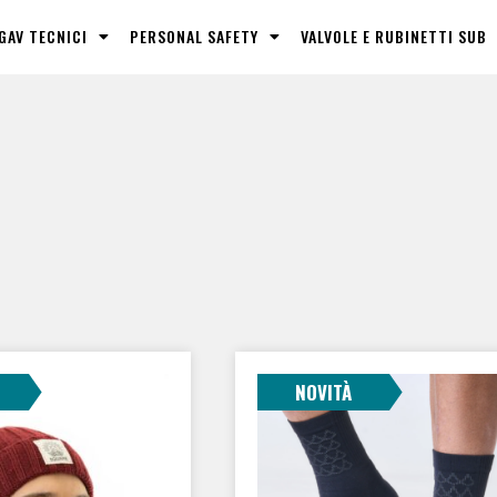
GAV TECNICI
PERSONAL SAFETY
VALVOLE E RUBINETTI SUB
COLORE
NOVITÀ
Ardesia Grey
(3)
Barents Blue
(3)
Blue
(1)