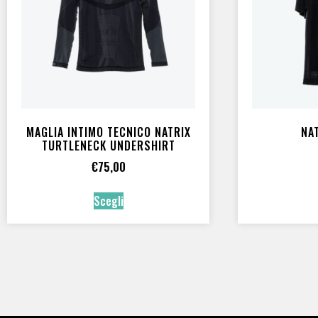
senza cuciture
(2)
SQUAME
(8)
subacquea tecnica
(2)
Swim
(3)
ORING
MAGLIA INTIMO TECNICO NATRIX
NA
TURTLENECK UNDERSHIRT
ORing NBR
(1)
€
75,00
Scegli