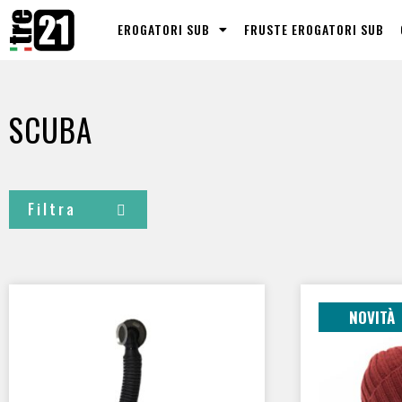
EROGATORI SUB
FRUSTE EROGATORI SUB
SCUBA
Filtra
CERTIFICATI
NOVITÀ
bike
(3)
caldo e asciutto
(2)
comando di gonfiaggio e scarico
(1)