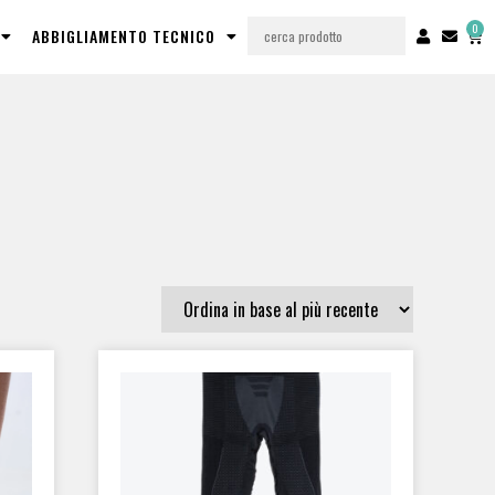
0
ABBIGLIAMENTO TECNICO
SYSTEM
TEC & REC Style System
(1)