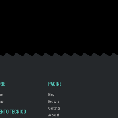
RIE
PAGINE
bo
Blog
ono
Negozio
Contatti
ENTO TECNICO
Account