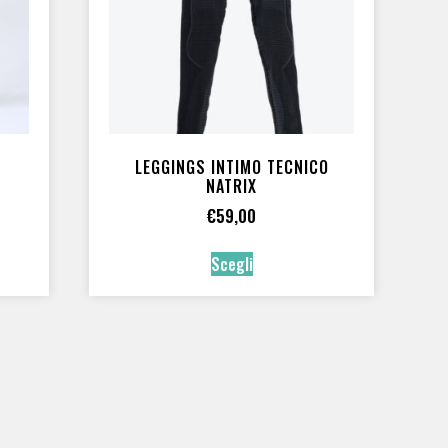
ADATTO A
Bike
(1)
Diving
(5)
Donna
(3)
Per esigenti
(3)
LEGGINGS INTIMO TECNICO
Per muta stagna
(6)
NATRIX
Per professionali OTS
(1)
€
59,00
Per subacquei ricreativi
(3)
Per subacquei tecnici
(4)
Scegli
Per tecnici esigenti
(2)
Per tutti
(1)
Swim
(3)
Unisex
(7)