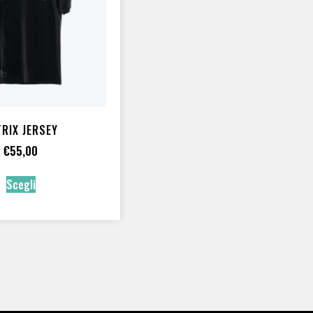
PE Polietilene
(1)
PU Poliuretano
(1)
Tecnopolimero
(2)
PRESSIONE
Bassa pressione
(2)
TRIX JERSEY
€
55,00
Scegli