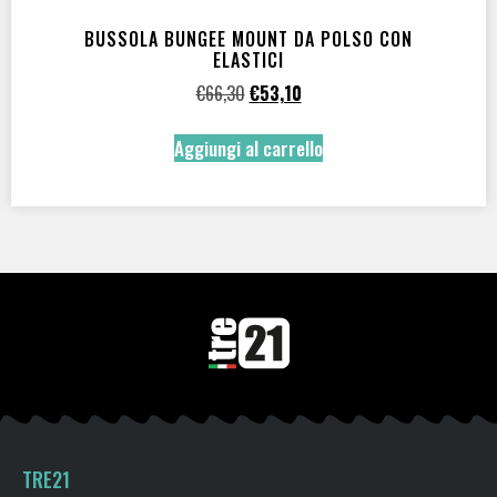
BUSSOLA BUNGEE MOUNT DA POLSO CON
TEC Style System
(1)
ELASTICI
€
66,30
€
53,10
ADATTO A
Aggiungi al carrello
Per professionali OTS
(1)
Per subacquei ricreativi
(1)
Per subacquei tecnici
(1)
TRE21