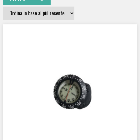
CERTIFICATI
bussola sub con elastici
(1)
Per professionali OTS
(1)
Per subacquei ricreativi
(1)
Per subacquei tecnici
(1)
SCUBATEC
(1)
MATERIALE
Tecnopolimero
(1)
SYSTEM