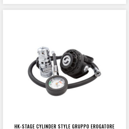
TEC Style System
(2)
TIPO
Regolatore di flusso
(2)
ADATTO A
Per subacquei tecnici
(2)
CERTIFICATI
Kit erogatori certificati
(2)
HK-STAGE CYLINDER STYLE GRUPPO EROGATORE