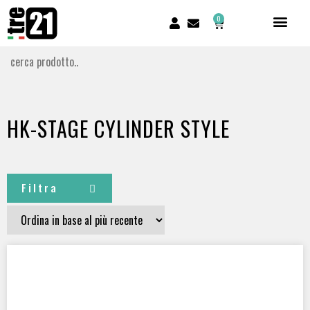
0
HK-STAGE CYLINDER STYLE
Filtra
CERTIFICATI
Per subacquei tecnici
(2)
SCUBATEC
(1)