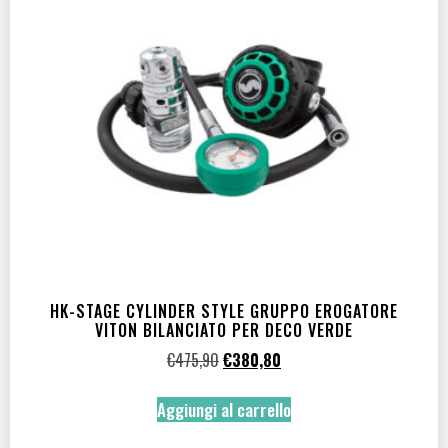
ORING
ORing VITON
(2)
COLORE
Verde
(1)
GRASSO
HK-STAGE CYLINDER STYLE GRUPPO EROGATORE
VITON BILANCIATO PER DECO VERDE
Grasso Oxygen Compatible
(2)
€
475,90
€
380,80
SYSTEM
Aggiungi al carrello