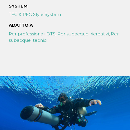
SYSTEM
TEC & REC Style System
ADATTO A
Per professionali OTS
,
Per subacquei ricreativi
,
Per
subacquei tecnici