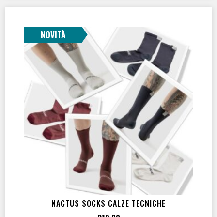
Bike
(1)
Diving
(1)
Per esigenti
(1)
NOVITÀ
Per muta stagna
(1)
Per tutti
(2)
Unisex
(4)
NACTUS SOCKS CALZE TECNICHE