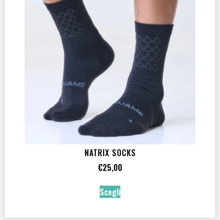
Per muta stagna
(1)
Per tutti
(4)
SQUAME
(4)
COLORE
Bordeaux
(1)
Earth Black
(1)
Moss Green / Reflective Black
(1)
Night Ride Blue
(1)
NATRIX SOCKS
Pitch Black
(1)
Sand Gray
(1)
€
25,00
Scegli
ADATTO A