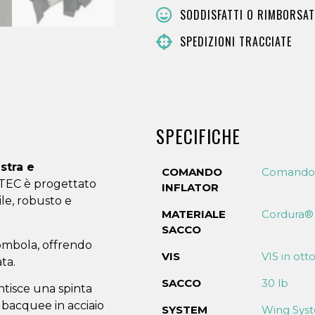
SODDISFATTI O RIMBORSAT
SPEDIZIONI TRACCIATE
SPECIFICHE
stra e
COMANDO
Comando i
TEC è progettato
INFLATOR
ile, robusto e
MATERIALE
Cordura®
SACCO
ombola, offrendo
VIS
VIS in ot
ta.
SACCO
30 lb
ntisce una spinta
bacquee in acciaio
SYSTEM
Wing Sy