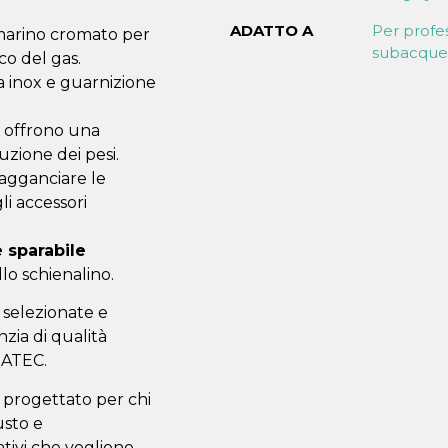
ADATTO A
Per profe
 marino cromato per
subacquei
co del gas.
a inox e guarnizione
offrono una
uzione dei pesi.
r agganciare le
li accessori
e sparabile
allo schienalino.
 selezionate e
nzia di qualità
BATEC.
 progettato per chi
usto e
ativi che vogliono