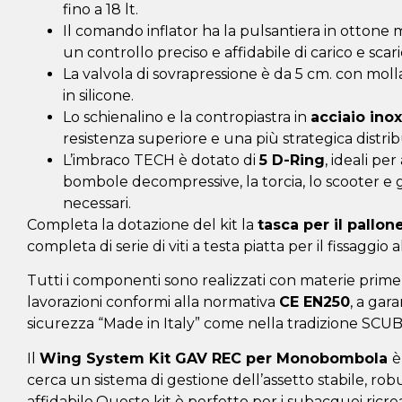
fino a 18 lt.
Il comando inflator ha la pulsantiera in ottone
un controllo preciso e affidabile di carico e scari
La valvola di sovrapressione è da 5 cm. con moll
in silicone.
Lo schienalino e la contropiastra in
acciaio inox
resistenza superiore e una più strategica distrib
L’imbraco TECH è dotato di
5 D-Ring
, ideali pe
bombole decompressive, la torcia, lo scooter e g
necessari.
Completa la dotazione del kit la
tasca per il pallon
completa di serie di viti a testa piatta per il fissaggio 
Tutti i componenti sono realizzati con materie prime
lavorazioni conformi alla normativa
CE EN250
, a gara
sicurezza “Made in Italy” come nella tradizione SCU
Il
Wing System Kit GAV REC per Monobombola
è
cerca un sistema di gestione dell’assetto stabile, rob
affidabile.Questo kit è perfetto per i subacquei ricre