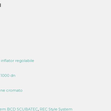
I
nflator regolabile
 1000 dn
tone cromato
stem BCD SCUBATEC
,
REC Style System