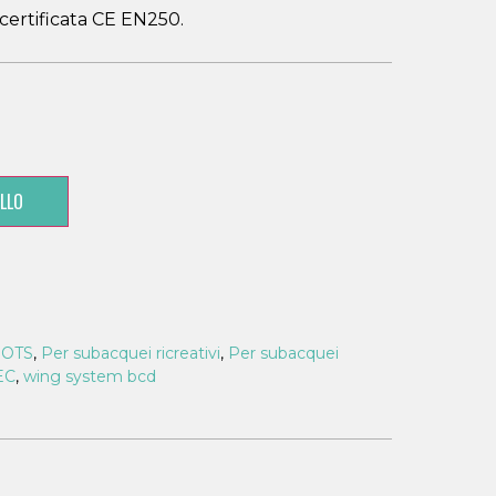
e certificata CE EN250.
LLO
i OTS
,
Per subacquei ricreativi
,
Per subacquei
EC
,
wing system bcd