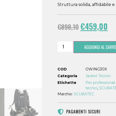
Struttura solida, affidabile 
€
459,00
€
898,10
AGGIUNGI AL CARRE
COD
OWING30X
Categoria
Jacket Tecnici
Etichette
Per professional
tecnici
,
SCUBAT
Marchio:
SCUBATEC
PAGAMENTI SICURI