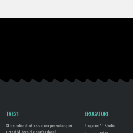
TRE21
EROGATORI
Store online di attrezzatura per subacquei
Erogatori 1° Stadio
ricreativi, tecnici e professionali