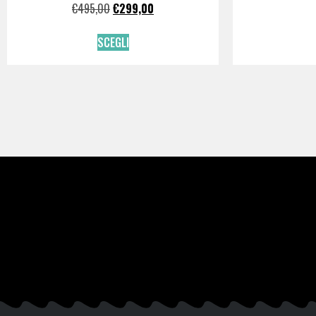
€
495,00
€
299,00
SCEGLI