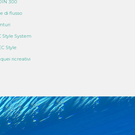
DIN 300
 di flusso
nturi
 Style System
EC Style
uei ricreativi