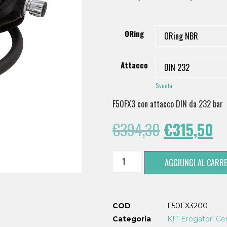
ORing
Attacco
Svuota
F50FX3 con attacco DIN da 232 bar
€
394,30
€
315,50
AGGIUNGI AL CARRE
COD
F50FX3200
Categoria
KIT Erogatori Cert