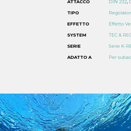
ATTACCO
DIN 232
,
TIPO
Regolatore
EFFETTO
Effetto Ve
SYSTEM
TEC & REC
SERIE
Serie K-R
ADATTO A
Per subacq