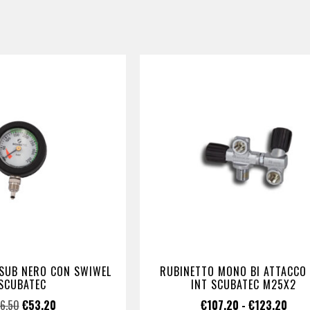
SUB NERO CON SWIWEL
RUBINETTO MONO BI ATTACCO 
SCUBATEC
INT SCUBATEC M25X2
6,50
€
53,20
€
107,20
-
€
123,20