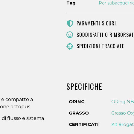
Tag
Per subacquei ric
PAGAMENTI SICURI
SODDISFATTI O RIMBORSAT
SPEDIZIONI TRACCIATE
SPECIFICHE
o e compatto a
ORING
ORing N
ione octopus.
GRASSO
Grasso O
 di flusso e sistema
CERTIFICATI
Kit erogato