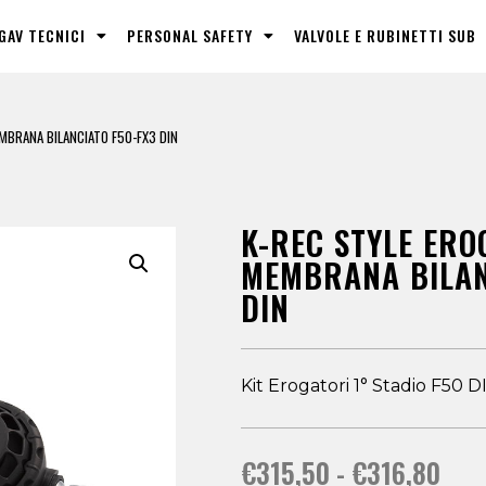
GAV TECNICI
PERSONAL SAFETY
VALVOLE E RUBINETTI SUB
MBRANA BILANCIATO F50-FX3 DIN
K-REC STYLE ER
MEMBRANA BILAN
DIN
Kit Erogatori 1° Stadio F50 D
€
315,50
-
€
316,80