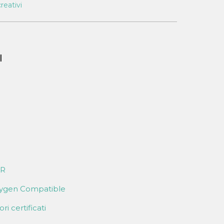
reativi
I
BR
xygen Compatible
ri certificati