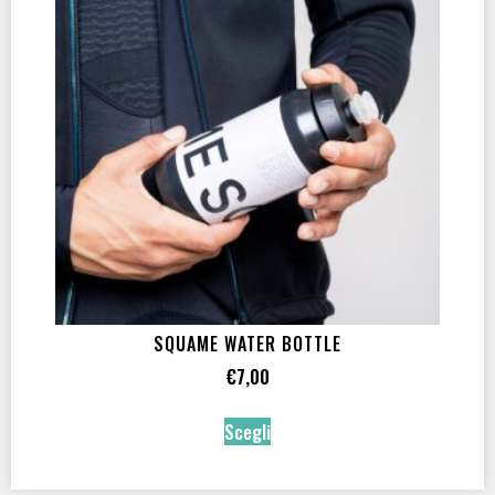
MATERIALE
100% cotone BIO
(2)
100% politilene
(1)
ADATTO A
Donna
(1)
Per tutti
(1)
Unisex
(1)
Uomo
(1)
SQUAME WATER BOTTLE
€
7,00
Scegli