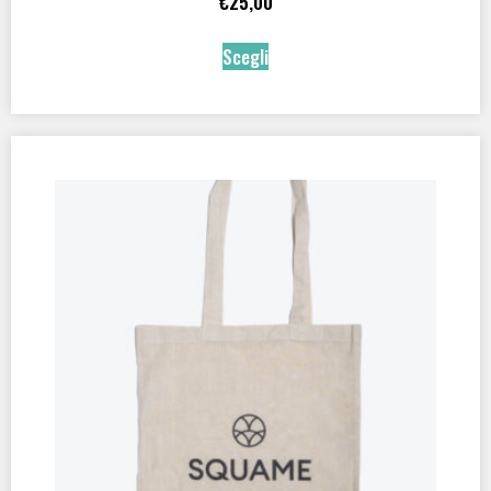
€
25,00
Scegli